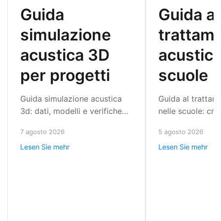
Guida
Guida al
simulazione
trattam
acustica 3D
acustico
per progetti
scuole
Guida simulazione acustica
Guida al trattam
3d: dati, modelli e verifiche
nelle scuole: crit
per progettare ambienti con
e metodo proget
7 agosto 2026
5 agosto 2026
riverbero controllato,
ridurre riverber
Lesen Sie mehr
Lesen Sie mehr
isolamento mirato e
migliorare l'asco
prestazioni misurabili.
oggi.