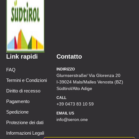
Link rapidi
Contatto
FAQ
INDIRIZZO
Glurnserstraße/ Via Glorenza 20
Termini e Condizioni
I-39024 Mals/Malles Venosta (BZ)
Südtirol/Alto Adige
Diritto di recesso
CALL
Pagamento
+39 0473 83 10 59
Spedizione
EMAIL US
info@seron.one
Protezione dei dati
Informazioni Legali