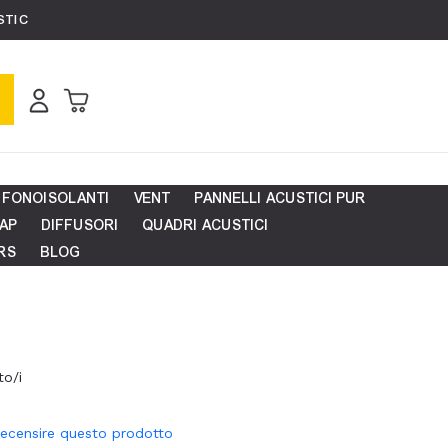
STIC
Carrello
 FONOISOLANTI
VENT
PANNELLI ACUSTICI PUR
AP
DIFFUSORI
QUADRI ACUSTICI
RS
BLOG
o/i
 recensire questo prodotto