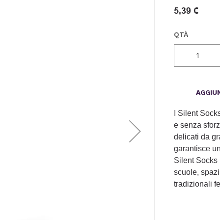
5,39 €
QTÀ
AGGIUN
I Silent Sock
e senza sforz
delicati da g
garantisce un
Silent Socks 
scuole, spazi
tradizionali fe