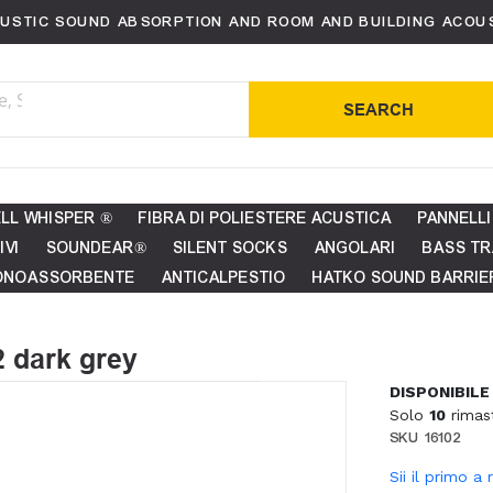
USTIC SOUND ABSORPTION AND ROOM AND BUILDING ACOU
SEARCH
LL WHISPER ®
FIBRA DI POLIESTERE ACUSTICA
PANNELLI
IVI
SOUNDEAR®
SILENT SOCKS
ANGOLARI
BASS TR
ONOASSORBENTE
ANTICALPESTIO
HATKO SOUND BARRIE
2 dark grey
DISPONIBILE
Solo
10
rimast
SKU
16102
Sii il primo a