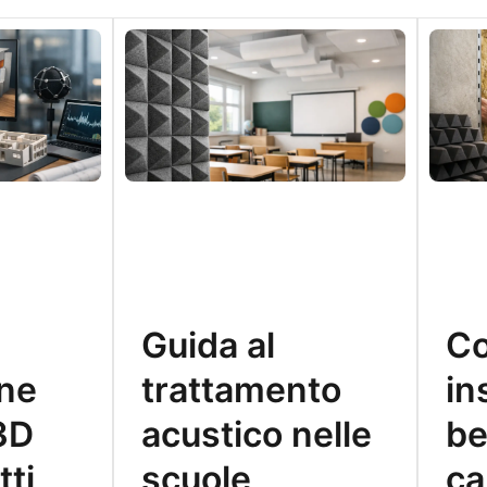
Guida al
C
one
trattamento
in
3D
acustico nelle
be
tti
scuole
ca