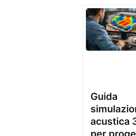
Guida
simulazi
acustica 
per proge