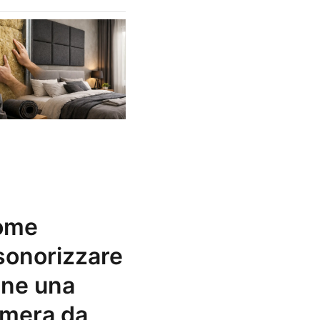
ome
Quando
sonorizzare
servono
ne una
pannelli
mera da
fonoassorben