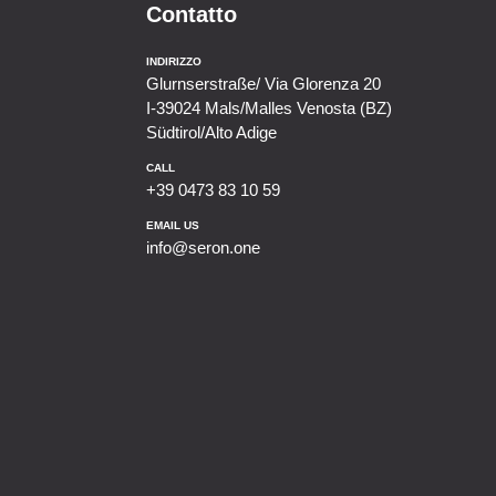
Contatto
INDIRIZZO
Glurnserstraße/ Via Glorenza 20
I-39024 Mals/Malles Venosta (BZ)
Südtirol/Alto Adige
CALL
+39 0473 83 10 59
EMAIL US
info@seron.one