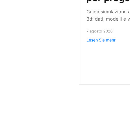
Guida simulazione 
3d: dati, modelli e v
per progettare amb
7 agosto 2026
riverbero controllat
Lesen Sie mehr
isolamento mirato 
prestazioni misurabi