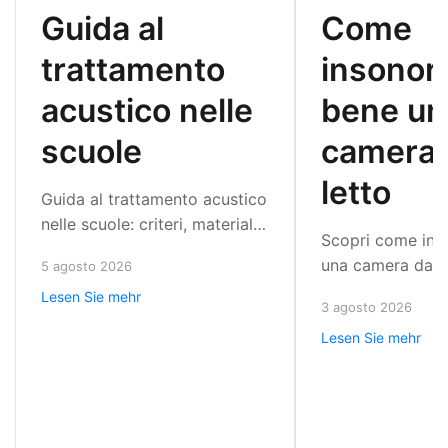
Guida al
Come
trattamento
insonor
acustico nelle
bene un
scuole
camera 
letto
Guida al trattamento acustico
nelle scuole: criteri, materiali
Scopri come ins
e metodo progettuale per
una camera da l
5 agosto 2026
ridurre riverbero e rumore e
interventi mirati 
Lesen Sie mehr
migliorare l'ascolto in classe
3 agosto 2026
porte, finestre e
oggi.
Lesen Sie mehr
per ridurre i rum
davvero meglio.