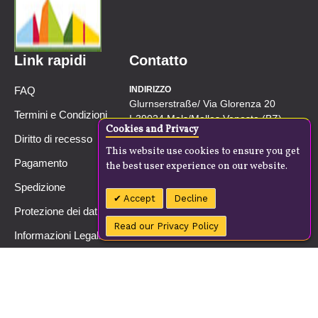
Link rapidi
Contatto
FAQ
INDIRIZZO
Glurnserstraße/ Via Glorenza 20
Termini e Condizioni
I-39024 Mals/Malles Venosta (BZ)
Cookies and Privacy
Südtirol/Alto Adige
Diritto di recesso
This website use cookies to ensure you get
CALL
Pagamento
the best user experience on our website.
+39 0473 83 10 59
Spedizione
EMAIL US
Accept
Decline
info@seron.one
Protezione dei dati
Read our Privacy Policy
Informazioni Legali
Garanzia
Politica aziendale