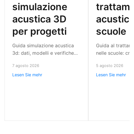
simulazione
trattam
acustica 3D
acustico
per progetti
scuole
Guida simulazione acustica
Guida al trattam
3d: dati, modelli e verifiche
nelle scuole: crit
per progettare ambienti con
e metodo proget
7 agosto 2026
5 agosto 2026
riverbero controllato,
ridurre riverber
Lesen Sie mehr
Lesen Sie mehr
isolamento mirato e
migliorare l'asco
prestazioni misurabili.
oggi.