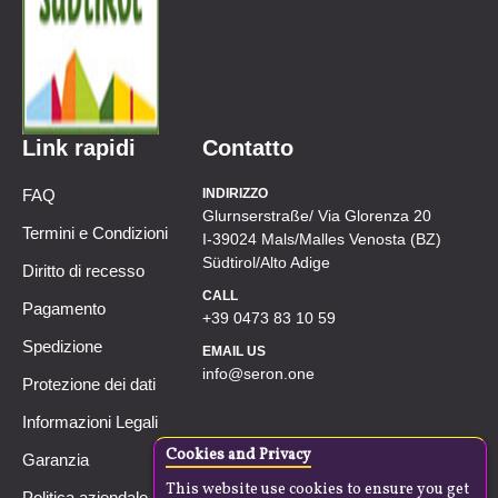
Link rapidi
Contatto
FAQ
INDIRIZZO
Glurnserstraße/ Via Glorenza 20
Termini e Condizioni
I-39024 Mals/Malles Venosta (BZ)
Südtirol/Alto Adige
Diritto di recesso
CALL
Pagamento
+39 0473 83 10 59
Spedizione
EMAIL US
info@seron.one
Protezione dei dati
Informazioni Legali
Cookies and Privacy
Garanzia
This website use cookies to ensure you get
Politica aziendale