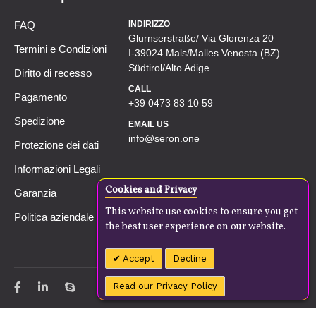
FAQ
INDIRIZZO
Glurnserstraße/ Via Glorenza 20
Termini e Condizioni
I-39024 Mals/Malles Venosta (BZ)
Südtirol/Alto Adige
Diritto di recesso
CALL
Pagamento
+39 0473 83 10 59
Spedizione
EMAIL US
info@seron.one
Protezione dei dati
Informazioni Legali
Cookies and Privacy
Garanzia
This website use cookies to ensure you get
Politica aziendale
the best user experience on our website.
Accept
Decline
Read our Privacy Policy