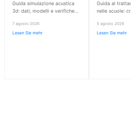
Guida simulazione acustica
Guida al trattam
3d: dati, modelli e verifiche
nelle scuole: crit
per progettare ambienti con
e metodo proget
7 agosto 2026
5 agosto 2026
riverbero controllato,
ridurre riverber
Lesen Sie mehr
Lesen Sie mehr
isolamento mirato e
migliorare l'asco
prestazioni misurabili.
oggi.