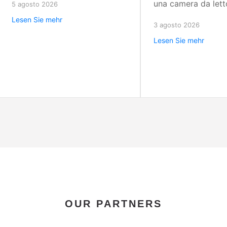
una camera da lett
5 agosto 2026
ridurre riverbero e rumore e
interventi mirati su
Lesen Sie mehr
migliorare l'ascolto in classe
3 agosto 2026
porte, finestre e p
oggi.
Lesen Sie mehr
per ridurre i rumori
davvero meglio.
OUR PARTNERS