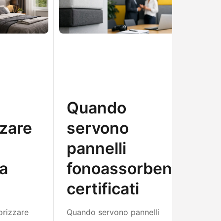
Quando
S
zare
servono
a
pannelli
i
a
fonoassorbenti
p
certificati
Sol
inf
orizzare
Quando servono pannelli
crit