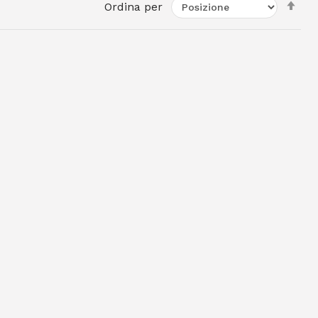
Imp
Ordina per
la
dir
dec