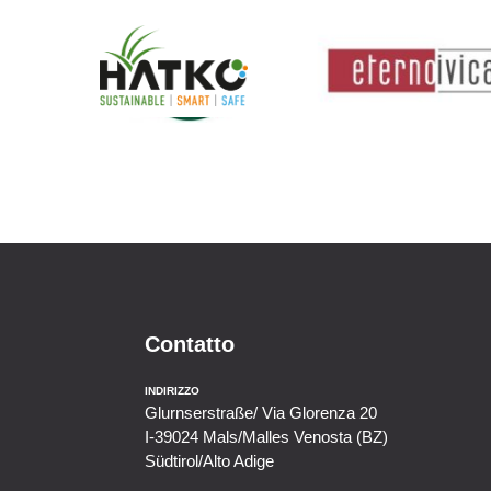
Contatto
INDIRIZZO
Glurnserstraße/ Via Glorenza 20
I-39024 Mals/Malles Venosta (BZ)
Südtirol/Alto Adige