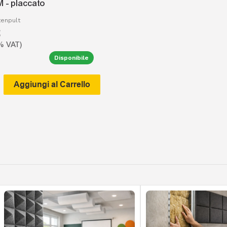
 - placcato
tenpult
€
Disponibile
Aggiungi al Carrello